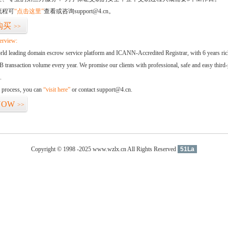
流程可
“点击这里”
查看或咨询support@4.cn。
购买
>>
erview:
orld leading domain escrow service platform and ICANN-Accredited Registrar, with 6 years ri
 transaction volume every year. We promise our clients with professional, safe and easy third-
.
d process, you can
“visit here”
or contact support@4.cn.
NOW
>>
Copyright © 1998 -2025 www.wzlx.cn All Rights Reserved
51La