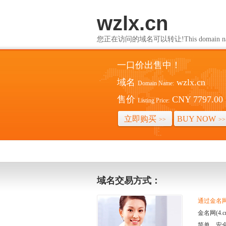
wzlx.cn
您正在访问的域名可以转让!This domain name i
一口价出售中！
域名
wzlx.cn
Domain Name:
售价
CNY 7797.00
Listing Price:
立即购买
BUY NOW
>>
>>
域名交易方式：
通过金名网(
金名网(4
简单、安