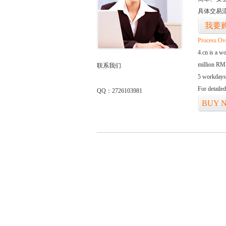
具体交易
我要
Process Ov
4.cn is a w
million RMB
联系我们
5 workdays
For detaile
QQ：2726103981
BUY 